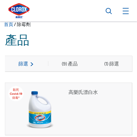
跳到主導航
跳轉至內容
跳到頁尾
搜尋
打
現在:
首頁
/
除霉劑
產品
篩選
(
9
) 產品
(
1
) 篩選
殺死
高樂氏漂白水
Covid-19
病毒*