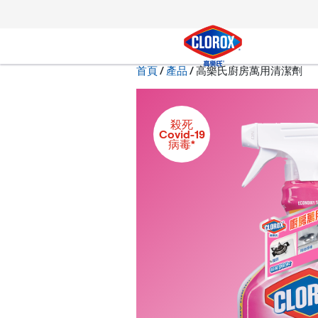
跳到主導航
跳轉至內容
跳到頁尾
現在:
首頁
/
產品
高樂氏廚房萬用清潔劑
搜尋
殺死
Covid-19
病毒*