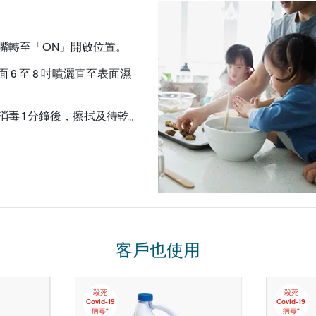
嘴轉至「ON」開啟位置。
面 6 至 8 吋噴灑直至表面濕
消毒 1 分鐘後，擦拭及待乾。
客戶也使用
殺死
殺死
Covid-19
Covid-19
病毒*
病毒*