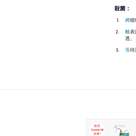
殺菌：
將
噴
離
表
透。
等
待
殺死
Covid-19
病毒*