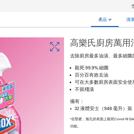
產品
清
高樂氏廚房萬用
去除廚房最多油漬、最多細菌
殺死 99.9% 細菌
百分百有效去油
可在大多數廚房表面安全使
不留殘漬
備有：
• 32 液體安士（946 毫升）裝
*在堅硬，無孔的表面上殺死Covid-19 (
功能。