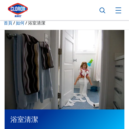
跳到主導航
跳轉至內容
跳到頁尾
搜尋
打
現在:
首頁
/
如何
浴室清潔
浴室清潔