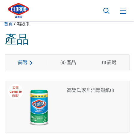
跳到主導航
跳轉至內容
跳到頁尾
搜尋
打
現在:
首頁
/
濕紙巾
產品
篩選
(
4
) 產品
(
1
) 篩選
殺死
高樂氏家居消毒濕紙巾
Covid-19
病毒*