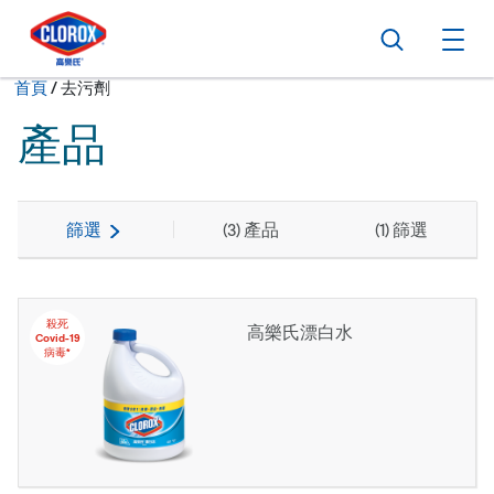
跳到主導航
跳轉至內容
跳到頁尾
搜尋
打
現在:
首頁
/
去污劑
產品
篩選
(
3
) 產品
(
1
) 篩選
殺死
高樂氏漂白水
Covid-19
病毒*