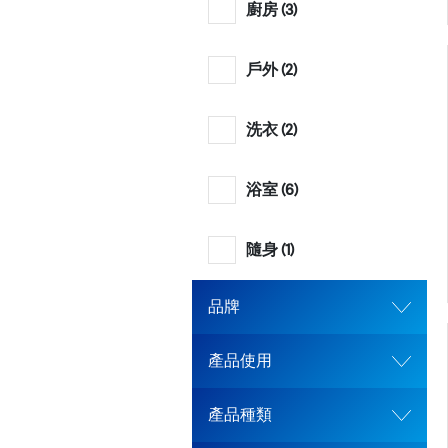
廚房 (
3
)
戶外 (
2
)
洗衣 (
2
)
浴室 (
6
)
隨身 (
1
)
品牌
產品使用
產品種類