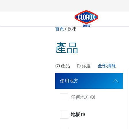
跳到主導航
跳轉至內容
跳到頁尾
現在:
首頁
/
原味
搜尋
產品
(
7
) 產品
(
1
) 篩選
全部清除
使用地方
任何地方 (
0
)
地板 (
1
)