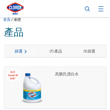
跳到主導航
跳轉至內容
跳到頁尾
搜尋
打
現在:
首頁
/
液體
產品
篩選
(
7
) 產品
(
1
) 篩選
殺死
高樂氏漂白水
Covid-19
病毒*