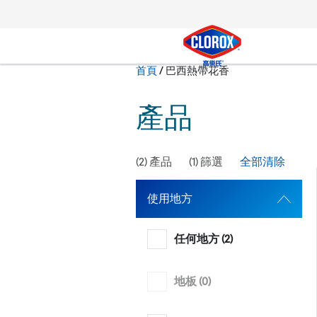
跳到主導航
跳轉至內容
跳到頁尾
現在:
首頁
/
巴西熱帶花香
搜尋
產品
(
2
) 產品
(
1
) 篩選
全部清除
使用地方
任何地方 (
2
)
地板 (
0
)