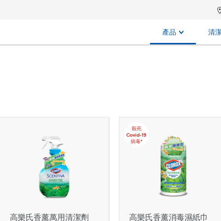
產品
清
殺死
Covid-19
病毒*
高樂氏香薰萬用清潔劑
高樂氏香薰消毒濕紙巾