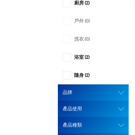
廚房 (
2
)
戶外 (
0
)
洗衣 (
0
)
浴室 (
2
)
隨身 (
2
)
品牌
產品使用
產品種類