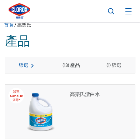
跳到主導航
跳轉至內容
跳到頁尾
搜尋
打
現在:
首頁
/
高樂氏
產品
篩選
(
13
) 產品
(
1
) 篩選
殺死
高樂氏漂白水
Covid-19
病毒*