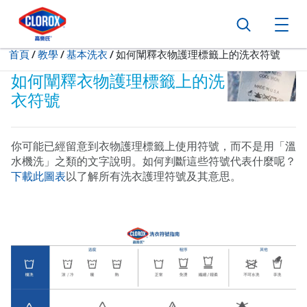
跳到主導航
跳轉至內容
跳到頁尾
搜尋
打
現在:
首頁
/
教學
基本洗衣
如何闡釋衣物護理標籤上的洗衣符號
如何闡釋衣物護理標籤上的洗
衣符號
你可能已經留意到衣物護理標籤上使用符號，而不是用「溫
水機洗」之類的文字說明。如何判斷這些符號代表什麼呢？
下載此圖表
以了解所有洗衣護理符號及其意思。