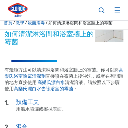
跳到主導航
跳轉至內容
跳到頁尾
搜尋
打
現在:
首頁
/
教學
殺菌消毒
如何清潔淋浴間和浴室牆上的霉菌
如何清潔淋浴間和浴室牆上的
霉菌
有幾種方法可以清潔淋浴間和浴室牆上的霉菌。你可以將
高
樂氏浴室除霉清潔劑
直接噴在霉菌上後沖洗，或者在有問題
的地方直接使用
高樂氏漂白水
清潔溶液。請按照以下步驟
使用
高樂氏漂白水去除浴室的霉菌
：
預備工夫
用溫水噴灑或擦拭表面。
混合