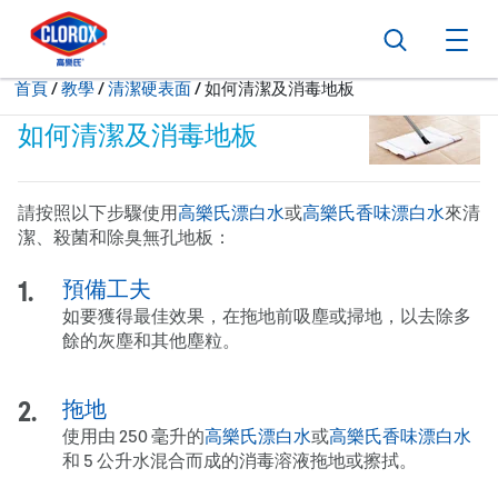
跳到主導航
跳轉至內容
跳到頁尾
搜尋
打
現在:
首頁
/
教學
清潔硬表面
如何清潔及消毒地板
如何清潔及消毒地板
請按照以下步驟使用
高樂氏漂白水
或
高樂氏香味漂白水
來清
潔、殺菌和除臭無孔地板：
預備工夫
如要獲得最佳效果，在拖地前吸塵或掃地，以去除多
餘的灰塵和其他塵粒。
拖地
使用由 250 毫升的
高樂氏漂白水
或
高樂氏香味漂白水
和 5 公升水混合而成的消毒溶液拖地或擦拭。