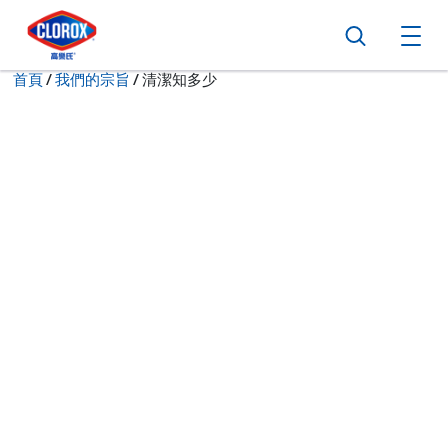
跳到主導航
跳轉至內容
跳到頁尾
搜尋
打
現在:
首頁
/
我們的宗旨
清潔知多少